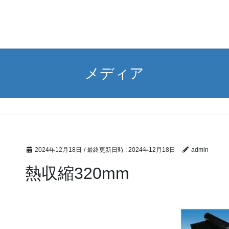
メディア
2024年12月18日
/ 最終更新日時 :
2024年12月18日
admin
熱収縮320mm