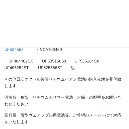
・UF463048 ・UF553048 ・UF583136 ・
UF553436
・UF653436
・UF553443 ・UF463450 ・
UF553450
・
UF653450
・UF703450
・
UF103450
・UF383543 ・
UF564447
・
UF534553
・NCA103450
・UF484462SX ・UF535156SX ・UF535164SX ・
UF495252ST ・UF625556ST 他
その他日立マクセル製等リチウムイオン電池の購入依頼を受付致
します
円筒形、角型、リチウムポリマー電池 お探しの型番をお問い合
わせください
高容量、薄型ウェアラブル用電池等、ご希望のメーカーにて対応
をいたします