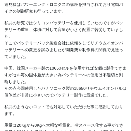
逸見様はパワーエレクトロニクスの講座を担当されており電動バ
イクの制御研究も行っています。
私共の研究ではシリコンバッテリーを使用していたのですがバッ
テリーの重量、体積に対して容量が小さく配置に苦労していまし
た。
そこでバッテリーパック製造会社に依頼をしてリチウムイオンバ
ッテリーへの変更を試みましたが開発費や制作費の関係で見送っ
ていました。
中国、韓国メーカー製の18650セルを使用すれば安価に製作できま
すがセル毎の固体差が大きい為バッテリーへの使用は不適切と判
断しました。
その点今回使用したパナソニック製の18650リチウムイオンセルは
個体差が非常に小さいのでバッテリー製作に最適でした。
私共のような小ロットでも対応していただけた事に感謝しており
ます。
重量は20Kgから8Kgへ大幅な軽量化、省スペース化する事ができ