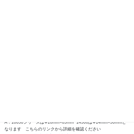
A：ウェブに表示されている商品は在庫確保されています。対応で
きない場合はこちらからご連絡いたします
こちらのリストもご参照ください＞＞
Q：納期はどの程度でしょうか
A：注文後、３営業日以内に発送いたします。銀行振込みを選択さ
れた場合は入金確認後３営業日以内となります
Q：リチウムイオン電池の生産はどちらでしょうか
A：当社で扱っているPanasonic製リチウムイオン電池は日本製と
なります
Q：リチウムイオンバッテリーを試作する場合どのように進めれば
良いでしょうか
A：当社ウェブのリチウムイオンバッテリー試作の流れをご参照く
ださい＞＞
Q：リチウムイオン電池のサイズ
A：18650シリーズはΦ16mm×65mm 14500はΦ14mm×50mmと
なります こちらのリンクから詳細を確認ください