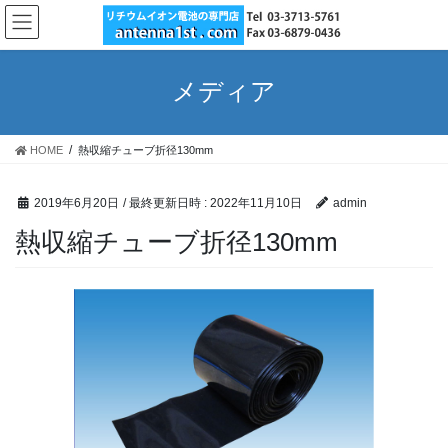
コ
ナ
ン
ビ
テ
ゲ
ン
ー
メディア
ツ
シ
へ
ョ
ス
ン
HOME
熱収縮チューブ折径130mm
キ
に
ッ
移
プ
動
2019年6月20日
/ 最終更新日時 :
2022年11月10日
admin
熱収縮チューブ折径130mm