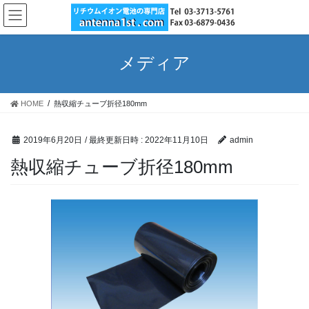
コ
ナ
ン
ビ
テ
ゲ
ン
ー
メディア
ツ
シ
へ
ョ
ス
ン
HOME
熱収縮チューブ折径180mm
キ
に
ッ
移
プ
動
2019年6月20日
/ 最終更新日時 :
2022年11月10日
admin
熱収縮チューブ折径180mm