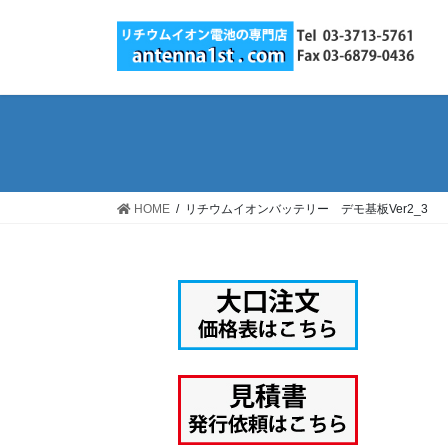
コ
ナ
ン
ビ
テ
ゲ
ン
ー
ツ
シ
へ
ョ
ス
ン
キ
に
ッ
移
HOME
リチウムイオンバッテリー デモ基板Ver2_3
プ
動