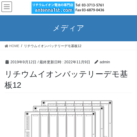
コ
ナ
ン
ビ
テ
ゲ
ン
ー
メディア
ツ
シ
へ
ョ
ス
ン
HOME
リチウムイオンバッテリーデモ基板12
キ
に
ッ
移
プ
動
2019年9月12日
/ 最終更新日時 :
2022年11月9日
admin
リチウムイオンバッテリーデモ基
板12