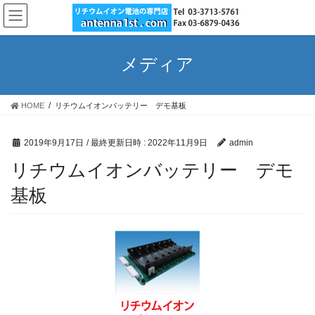
コ
ナ
ン
ビ
テ
ゲ
ン
ー
メディア
ツ
シ
へ
ョ
ス
ン
HOME
リチウムイオンバッテリー デモ基板
キ
に
ッ
移
プ
動
2019年9月17日
/ 最終更新日時 :
2022年11月9日
admin
リチウムイオンバッテリー デモ
基板