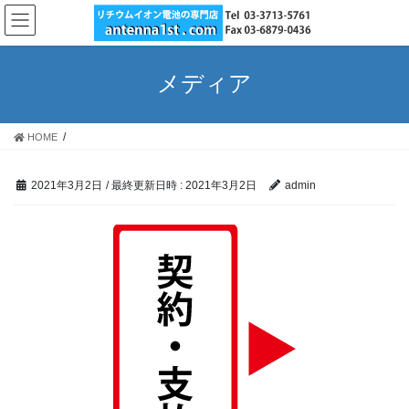
コ
ナ
ン
ビ
テ
ゲ
ン
ー
メディア
ツ
シ
へ
ョ
ス
ン
HOME
キ
に
ッ
移
プ
動
2021年3月2日
/ 最終更新日時 :
2021年3月2日
admin