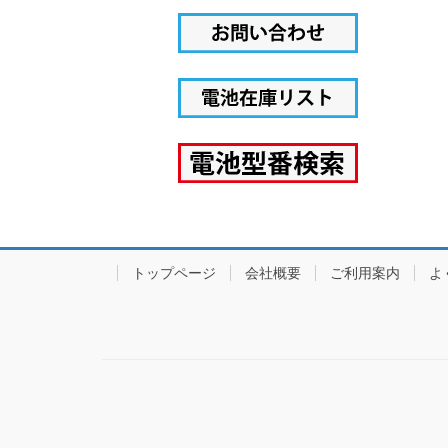
トップページ
会社概要
ご利用案内
よ