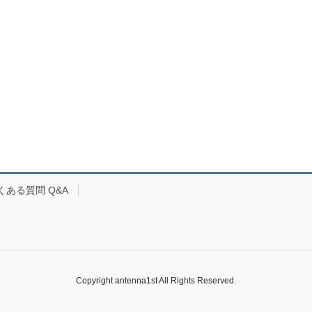
くある質問 Q&A
Copyright antenna1st All Rights Reserved.