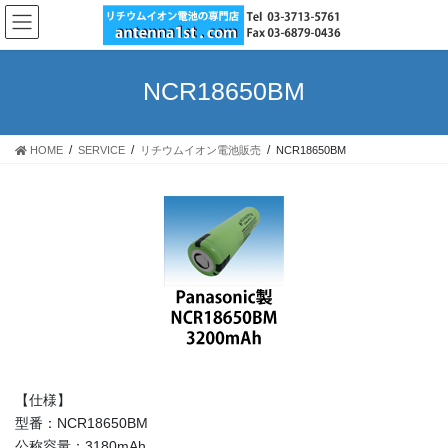
コ
ナ
ン
ビ
テ
ゲ
ン
ー
NCR18650BM
ツ
シ
へ
ョ
ス
ン
HOME
SERVICE
リチウムイオン電池販売
NCR18650BM
キ
に
ッ
移
プ
動
【仕様】
型番：NCR18650BM
公称容量：3180mAh