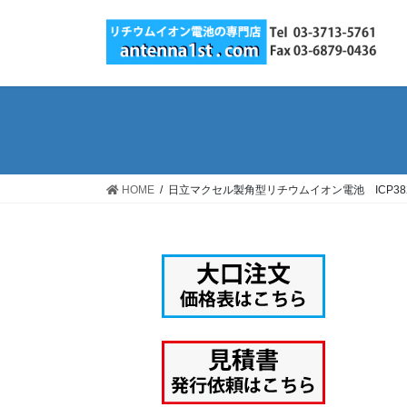
コ
ナ
ン
ビ
テ
ゲ
ン
ー
ツ
シ
へ
ョ
ス
ン
キ
に
ッ
移
HOME
日立マクセル製角型リチウムイオン電池 ICP38
プ
動