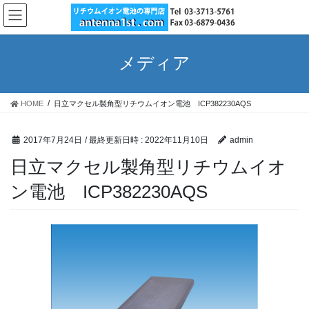
コ
ナ
ン
ビ
テ
ゲ
ン
ー
メディア
ツ
シ
へ
ョ
ス
ン
HOME
日立マクセル製角型リチウムイオン電池 ICP382230AQS
キ
に
ッ
移
プ
動
2017年7月24日
/ 最終更新日時 :
2022年11月10日
admin
日立マクセル製角型リチウムイオ
ン電池 ICP382230AQS