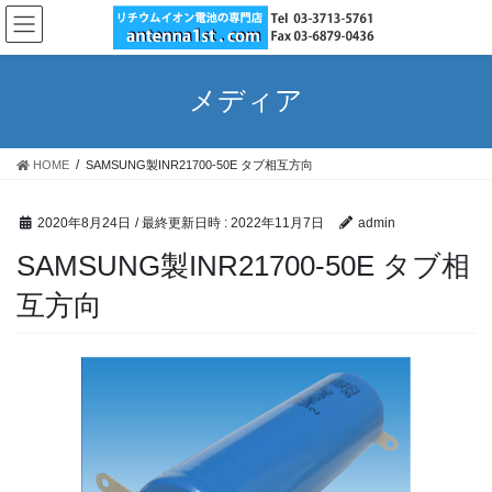
コ
ナ
ン
ビ
テ
ゲ
ン
ー
メディア
ツ
シ
へ
ョ
ス
ン
HOME
SAMSUNG製INR21700-50E タブ相互方向
キ
に
ッ
移
プ
動
2020年8月24日
/ 最終更新日時 :
2022年11月7日
admin
SAMSUNG製INR21700-50E タブ相
互方向