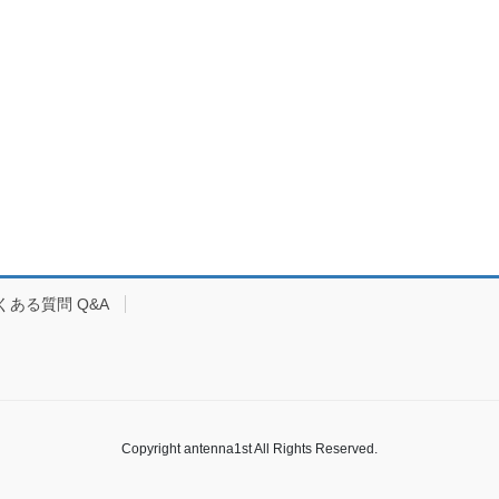
くある質問 Q&A
Copyright antenna1st All Rights Reserved.