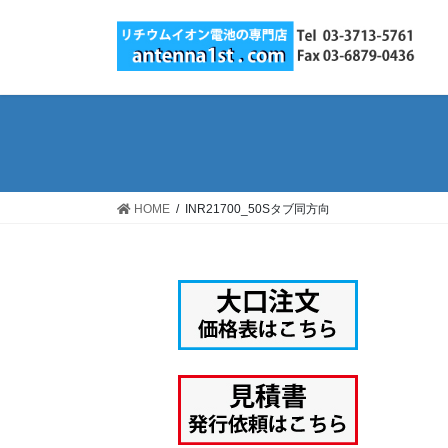
コ
ナ
ン
ビ
テ
ゲ
ン
ー
ツ
シ
へ
ョ
ス
ン
キ
に
ッ
移
HOME
INR21700_50Sタブ同方向
プ
動