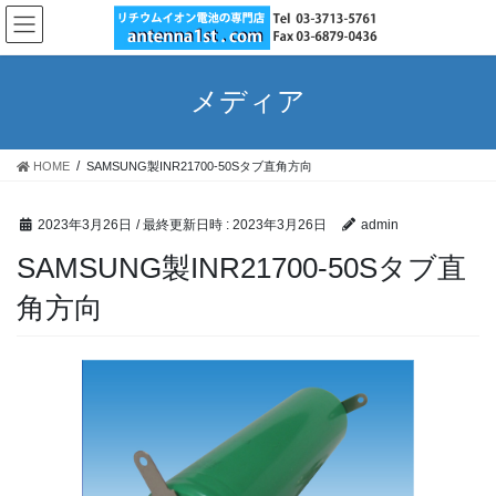
コ
ナ
ン
ビ
テ
ゲ
ン
ー
メディア
ツ
シ
へ
ョ
ス
ン
HOME
SAMSUNG製INR21700-50Sタブ直角方向
キ
に
ッ
移
プ
動
2023年3月26日
/ 最終更新日時 :
2023年3月26日
admin
SAMSUNG製INR21700-50Sタブ直
角方向