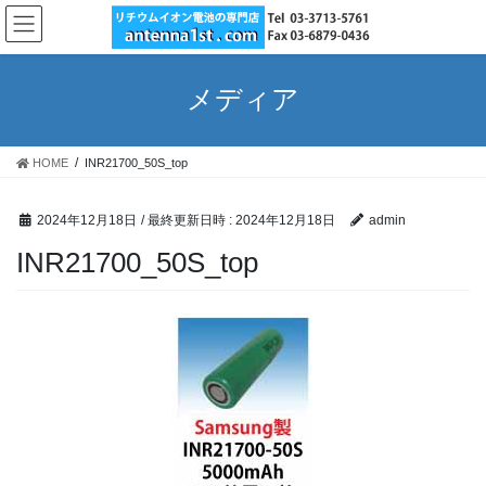
コ
ナ
ン
ビ
テ
ゲ
ン
ー
メディア
ツ
シ
へ
ョ
ス
ン
HOME
INR21700_50S_top
キ
に
ッ
移
プ
動
2024年12月18日
/ 最終更新日時 :
2024年12月18日
admin
INR21700_50S_top