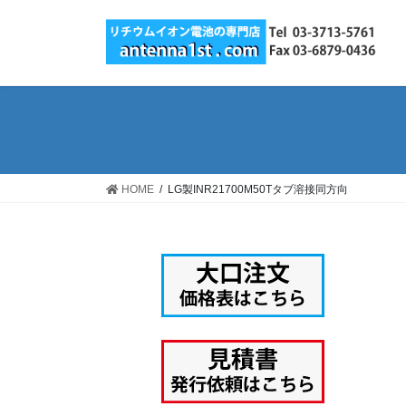
コ
ナ
ン
ビ
テ
ゲ
ン
ー
ツ
シ
へ
ョ
ス
ン
キ
に
ッ
移
HOME
LG製INR21700M50Tタブ溶接同方向
プ
動