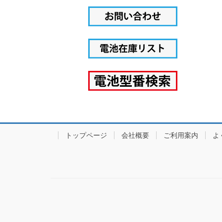
トップページ
会社概要
ご利用案内
よ