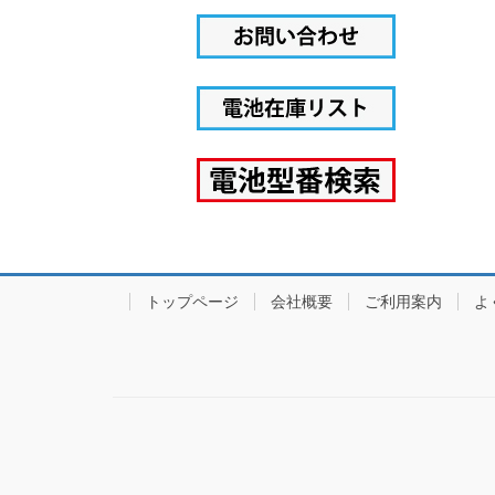
トップページ
会社概要
ご利用案内
よ