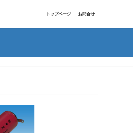
トップページ
お問合せ