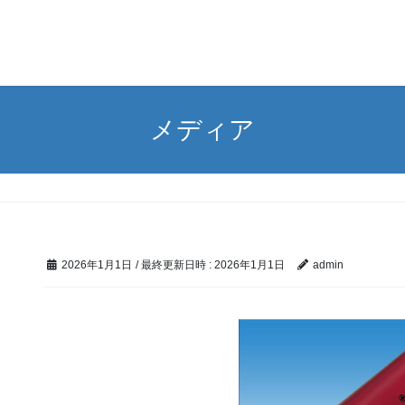
メディア
2026年1月1日
/ 最終更新日時 :
2026年1月1日
admin