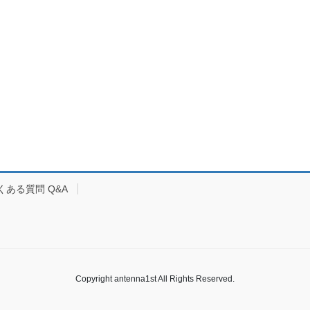
くある質問 Q&A
Copyright antenna1st All Rights Reserved.