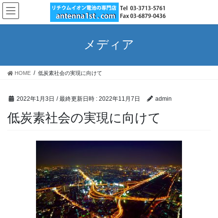
コ
ナ
ン
ビ
テ
ゲ
ン
ー
メディア
ツ
シ
へ
ョ
ス
ン
HOME
低炭素社会の実現に向けて
キ
に
ッ
移
プ
動
2022年1月3日
/ 最終更新日時 :
2022年11月7日
admin
低炭素社会の実現に向けて