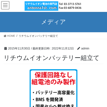
コ
ナ
ン
ビ
テ
ゲ
ン
ー
メディア
ツ
シ
へ
ョ
ス
ン
HOME
リチウムイオンバッテリー組立て
キ
に
ッ
移
プ
動
2015年11月30日
/ 最終更新日時 :
2022年11月12日
admin
リチウムイオンバッテリー組立て