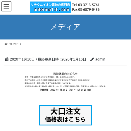
コ
ナ
ン
ビ
テ
ゲ
ン
ー
メディア
ツ
シ
へ
ョ
ス
ン
HOME
キ
に
ッ
移
プ
動
2020年1月16日
/ 最終更新日時 :
2020年1月16日
admin