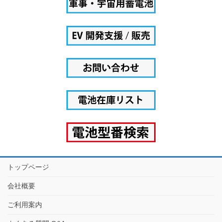
トップページ
会社概要
ご利用案内