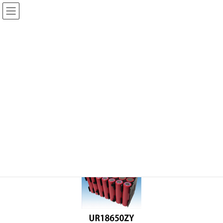
コ
ナ
ン
ビ
テ
ゲ
ン
ー
メディア
ツ
シ
へ
ョ
ス
ン
HOME
Panasonic製リチウムイオン電池 UR18650ZY_set3
キ
に
ッ
移
プ
動
2015年9月24日
/ 最終更新日時 :
2022年11月12日
admin
Panasonic製リチウムイオン電池
UR18650ZY_set3