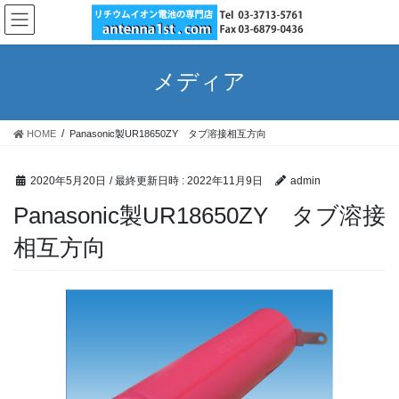
コ
ナ
ン
ビ
テ
ゲ
ン
ー
メディア
ツ
シ
へ
ョ
ス
ン
HOME
Panasonic製UR18650ZY タブ溶接相互方向
キ
に
ッ
移
プ
動
2020年5月20日
/ 最終更新日時 :
2022年11月9日
admin
Panasonic製UR18650ZY タブ溶接
相互方向