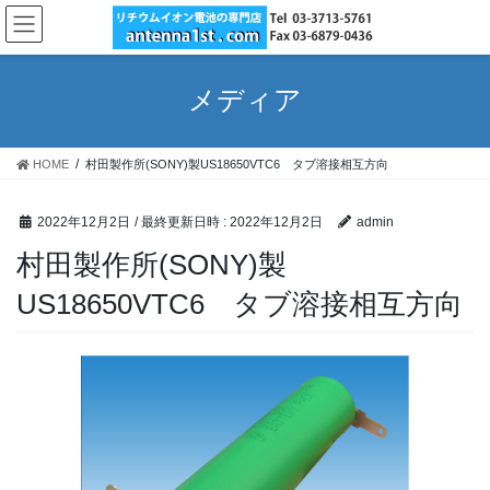
コ
ナ
ン
ビ
テ
ゲ
ン
ー
メディア
ツ
シ
へ
ョ
ス
ン
HOME
村田製作所(SONY)製US18650VTC6 タブ溶接相互方向
キ
に
ッ
移
プ
動
2022年12月2日
/ 最終更新日時 :
2022年12月2日
admin
村田製作所(SONY)製
US18650VTC6 タブ溶接相互方向