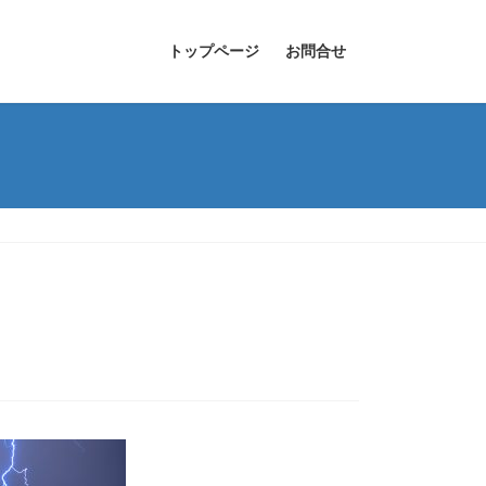
トップページ
お問合せ