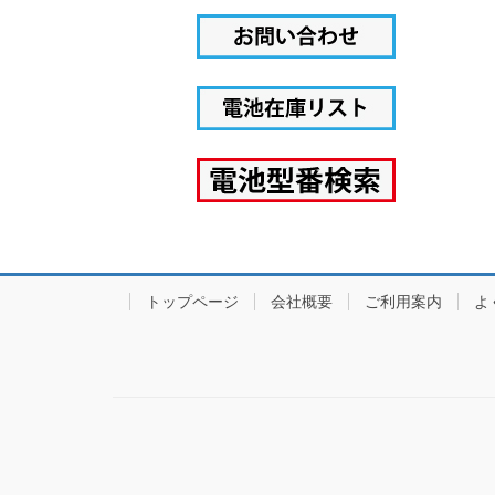
トップページ
会社概要
ご利用案内
よ