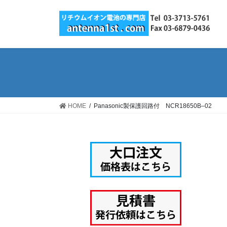
コ
ナ
ン
ビ
テ
ゲ
ン
ー
ツ
シ
へ
ョ
ス
ン
キ
に
ッ
移
HOME
Panasonic製保護回路付 NCR18650B–02
プ
動