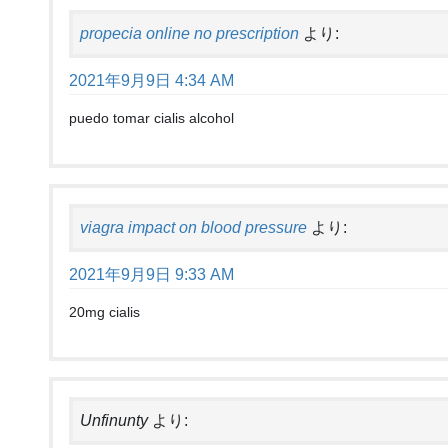
propecia online no prescription
より:
2021年9月9日 4:34 AM
puedo tomar cialis alcohol
viagra impact on blood pressure
より:
2021年9月9日 9:33 AM
20mg cialis
Unfinunty
より: