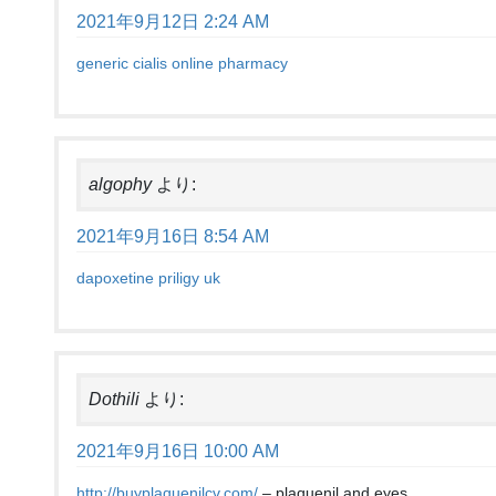
2021年9月12日 2:24 AM
generic cialis online pharmacy
algophy
より:
2021年9月16日 8:54 AM
dapoxetine priligy uk
Dothili
より:
2021年9月16日 10:00 AM
http://buyplaquenilcv.com/
– plaquenil and eyes