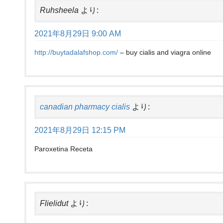
Ruhsheela
より:
2021年8月29日 9:00 AM
http://buytadalafshop.com/
– buy cialis and viagra online
canadian pharmacy cialis
より:
2021年8月29日 12:15 PM
Paroxetina Receta
Flielidut
より: