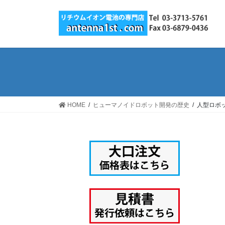
コ
ナ
ン
ビ
テ
ゲ
ン
ー
ツ
シ
へ
ョ
ス
ン
キ
に
ッ
移
HOME
ヒューマノイドロボット開発の歴史
人型ロボ
プ
動