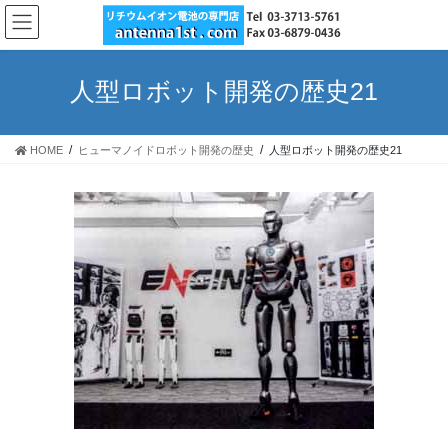
コ
ナ
ン
ビ
テ
ゲ
ン
ー
人型ロボット開発の歴史21
ツ
シ
へ
ョ
ス
ン
HOME
ヒューマノイドロボット開発の歴史
人型ロボット開発の歴史21
キ
に
ッ
移
プ
動