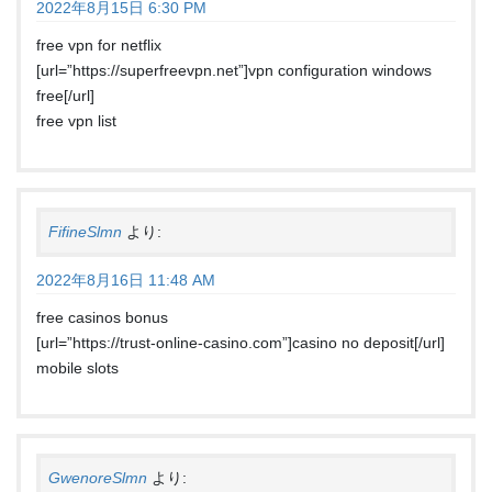
2022年8月15日 6:30 PM
free vpn for netflix
[url=”https://superfreevpn.net”]vpn configuration windows
free[/url]
free vpn list
FifineSlmn
より:
2022年8月16日 11:48 AM
free casinos bonus
[url=”https://trust-online-casino.com”]casino no deposit[/url]
mobile slots
GwenoreSlmn
より: