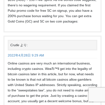
there’s no wagering requirement. If you claimed the first
Pulsz promo code for free SC on signup, you also have a
200% purchase bonus waiting for you. You can get extra
Gold Coins (GC) and SC on two coin packages:
Crutle
より:
2022年4月28日 9:29 AM
Online casinos are very much an international business,
including crypto casinos. WeвЂ™ll get into the legality of
bitcoin casinos later in this article, but for now, what needs
to be known is that not all bitcoin casinos allow gamblers
with United States IP addresses. Strictly speaking, according
to the “sweepstakes law”, you do not need to make any sort
of purchase to get the prize. Just by creating a casino
account, you usually get a decent welcome bonus, but the