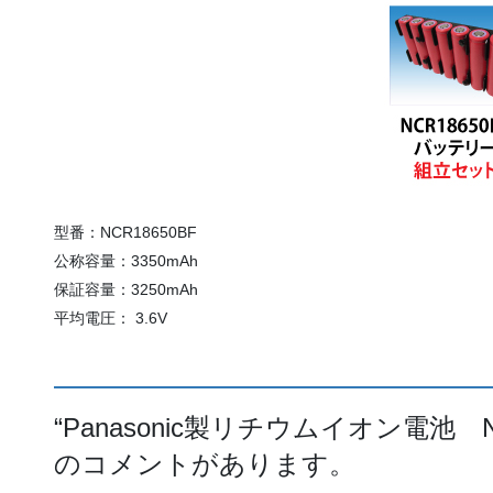
型番：NCR18650BF
公称容量：3350mAh
保証容量：3250mAh
平均電圧： 3.6V
“
Panasonic製リチウムイオン電池 NC
のコメントがあります。