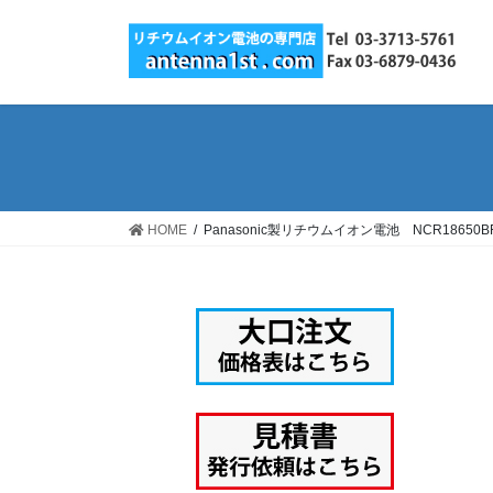
コ
ナ
ン
ビ
テ
ゲ
ン
ー
ツ
シ
へ
ョ
ス
ン
キ
に
ッ
移
HOME
Panasonic製リチウムイオン電池 NCR18650BF
プ
動