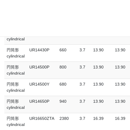
cylindrical
円筒形
NCR18650B
3250
3.6
18.30
18.30
cylindrical
円筒形
NCR18650BF
3250
3.6
18.24
18.24
cylindrical
円筒形
UR14430P
660
3.7
13.90
13.90
cylindrical
円筒形
UR14500P
800
3.7
13.90
13.90
cylindrical
円筒形
UR14500Y
680
3.7
13.90
13.90
cylindrical
円筒形
UR14650P
940
3.7
13.90
13.90
cylindrical
円筒形
UR16650ZTA
2380
3.7
16.39
16.39
cylindrical