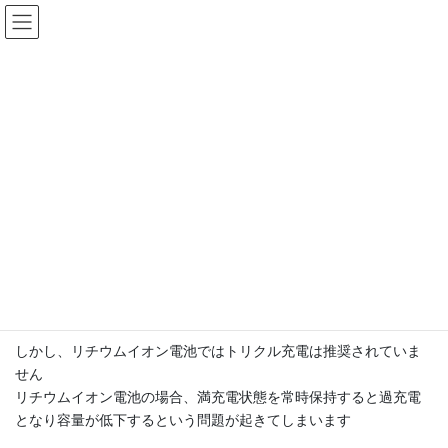
コ
ナ
ン
ビ
テ
ゲ
ン
ー
1：二次電池の充電方法
ツ
シ
へ
ョ
ス
ン
HOME
SERVICE
リチウムイオン電池の充電方法
1：二次電池の充電方法
キ
に
ッ
移
プ
動
二次電池の充電には色々な方式があります
たとえば鉛蓄電池ではトリクル充電という方式です
トリクルとは少しずつという意味で、満充電状態になった後も電
池に悪影響を与えない微小電流を継続的に流すことにより満充電
状態を保持する方式です
しかし、リチウムイオン電池ではトリクル充電は推奨されていま
せん
リチウムイオン電池の場合、満充電状態を常時保持すると過充電
となり容量が低下するという問題が起きてしまいます