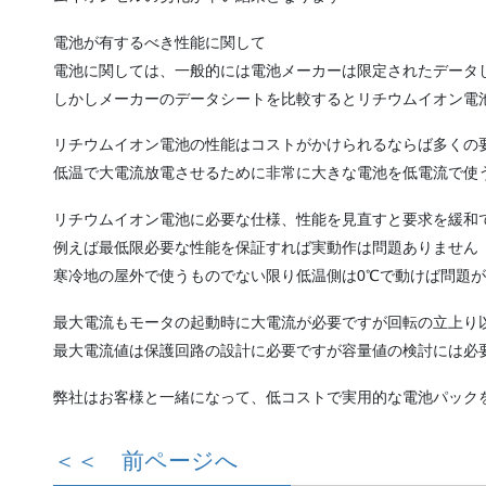
電池が有するべき性能に関して
電池に関しては、一般的には電池メーカーは限定されたデータ
しかしメーカーのデータシートを比較するとリチウムイオン電
リチウムイオン電池の性能はコストがかけられるならば多くの
低温で大電流放電させるために非常に大きな電池を低電流で使
リチウムイオン電池に必要な仕様、性能を見直すと要求を緩和
例えば最低限必要な性能を保証すれば実動作は問題ありません
寒冷地の屋外で使うものでない限り低温側は0℃で動けば問題
最大電流もモータの起動時に大電流が必要ですが回転の立上り
最大電流値は保護回路の設計に必要ですが容量値の検討には必
弊社はお客様と一緒になって、低コストで実用的な電池パック
＜＜ 前ページへ