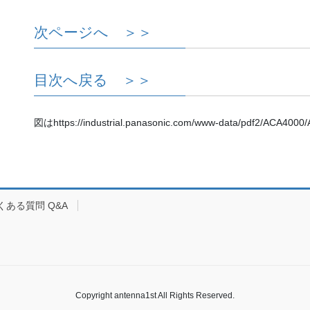
次ページへ ＞＞
目次へ戻る ＞＞
図はhttps://industrial.panasonic.com/www-data/pdf2/ACA4
くある質問 Q&A
Copyright antenna1st All Rights Reserved.