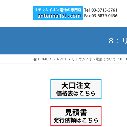
コ
ナ
ン
ビ
テ
ゲ
ン
ー
ツ
シ
へ
ョ
8：
ス
ン
キ
に
ッ
移
HOME
SERVICE
リチウムイオン電池について
8：
プ
動