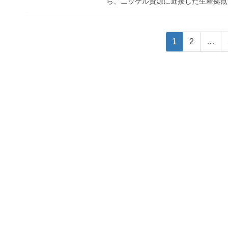
ら、ニッケル資源に近接した生産拠点と
投
固
固
1
2
…
定
定
稿
ペ
ペ
ナ
ー
ー
ジ
ジ
ビ
ゲ
ー
シ
ョ
ン