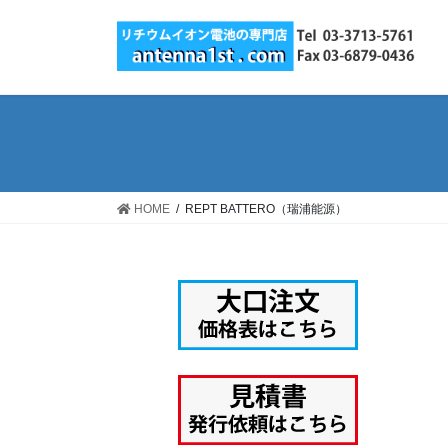
コ
ナ
ン
ビ
テ
ゲ
ン
ー
ツ
シ
へ
ョ
ス
ン
キ
に
ッ
移
HOME
REPT BATTERO（瑞浦能源）
プ
動