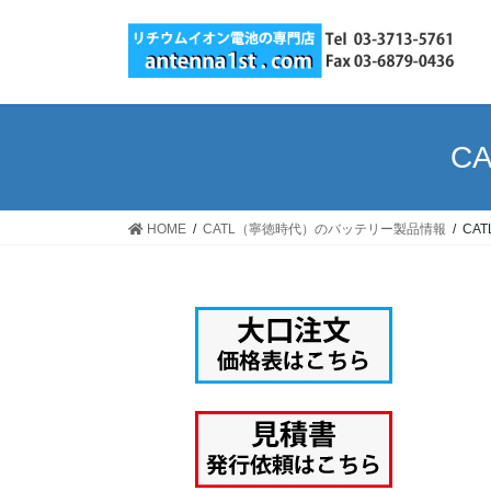
コ
ナ
ン
ビ
テ
ゲ
ン
ー
ツ
シ
へ
ョ
C
ス
ン
キ
に
ッ
移
HOME
CATL（寧徳時代）のバッテリー製品情報
CA
プ
動