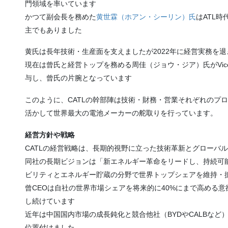
門領域を率いています​
かつて副会長を務めた
黄世霖（ホアン・シーリン）氏
はATL
主でもありました​
黄氏は長年技術・生産面を支えましたが2022年に経営実務を退
現在は曾氏と経営トップを務める周佳（ジョウ・ジア）氏がVice 
与し、曾氏の片腕となっています​
このように、CATLの幹部陣は技術・財務・営業それぞれのプ
活かして世界最大の電池メーカーの舵取りを行っています。
経営方針や戦略
CATLの経営戦略は、長期的視野に立った技術革新とグローバ
同社の長期ビジョンは「新エネルギー革命をリードし、持続可
ビリティとエネルギー貯蔵の分野で世界トップシェアを維持・
曾CEOは自社の世界市場シェアを将来的に40%にまで高める
し続けています
近年は中国国内市場の成長鈍化と競合他社（BYDやCALBな
位置付けました