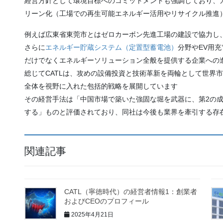
経営方針として環境目標へのコミットメントも強調しており、
リーン化（工場での再生可能エネルギー活用やリサイクル推進）
例えば広東省東莞市とはゼロカーボン先進工場の建設で協力し、
さらに
エネルギー貯蔵システム（定置型蓄電池）
分野やEV用
だけでなくエネルギーソリューション全般を提供する企業への
総じてCATLは、攻めの設備投資と技術革新を両輪として世界
全体を視野に入れた包括的戦略を展開しています
その経営手法は「中国市場で築いた強固な堀を武器に、第2の
する」ものと評価されており、同社は今後も業界を牽引する存
関連記事
CATL（寧徳時代）の経営者情報1：創業者
およびCEOのプロフィール
2025年4月21日