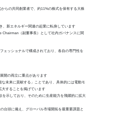
時代からの共同創業者で、約11%の株式を保有する大株
き、新エネルギー関連の起業に転身しています​
Chairman（副董事長）として社内ガバナンスに関
ロフェッショナルで構成されており、各自の専門性を
ル展開の両立に重点があります
能な未来に貢献する」ことであり、具体的には電動モ
拡大することを掲げています
意欲を示しており、そのために生産能力を飛躍的に拡大
ど）の台頭に備え、グローバル市場開拓を最重要課題と