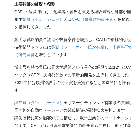
主要幹部の経歴と役割
CATLの経営陣には、創業者の曾氏を支える経験豊富な幹部が
まず
鄭舒（ゼン・シュー）
氏は
CFO（最高財務責任者）
を務め
を指揮してきました​
鄭氏は戦略的資金調達や投資案件を統括し、CATLの積極的な
技術部門トップには
吳凱（ウー・カイ）氏が在籍し、主席科学
で
研究開発
を牽引しています​
博士号を持つ吳氏は元大学講師という異色の経歴で2012年にC
パック（CTP）技術など数々の革新的開発を主導してきました​
2023年には欧州特許庁の発明賞を受賞するなど国際的にも評価
す​
譚立斌（タン・リービン）
氏はマーケティング・営業系の共同総裁（Ch
国内外の自動車メーカーとの関係構築や受注拡大を担います​
譚氏は特に海外顧客対応に精通し、欧米企業とのパートナーシ
加えて、CATLには用途別事業部門の責任者も存在し、例えば