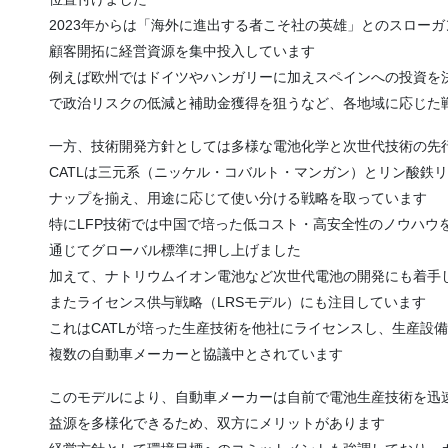
2023年からは「海外に進出する者こそ社の英雄」とのスロー
顧客開拓に経営資源を集中投入しています
例えば欧州ではドイツやハンガリーに加えスペインへの投資を
で政治リスクの低減と補助金獲得を狙うなど、各地域に応じた
一方、技術開発方針としては多様な電池化学と次世代技術の先
CATLは三元系（ニッケル・コバルト・マンガン）とリン酸鉄
ナップを揃え、用途に応じて使い分ける戦略を取っています
特にLFP技術では中国で培った低コスト・高安全性のノウハウ
通じてグローバル標準に押し上げました
加えて、ナトリウムイオン電池など次世代電池の開発にも着手
またライセンス供与戦略（LRSモデル）にも注目しています
これはCATLが培った生産技術を他社にライセンスし、生産設
複数の自動車メーカーと協議中とされています
このモデルにより、自動車メーカーは自前で電池生産技術を迅速
益源を多様化できるため、双方にメリットがあります