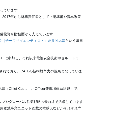
揃っています
、2017年から財務責任者として上場準備や資本政策
設備投資を財務面から支えています
者（チーフサイエンティスト）兼共同総裁
という肩書
ATLに参加し、それ以来電池安全技術やセル・トゥ・
されており、CATLの技術競争力の源泉となっていま
ief Customer Officer兼市場体系総裁）で、
ップやグローバル営業戦略の最前線で活躍しています
商用電池事業ユニット総裁の韓威氏などがそれぞれ専