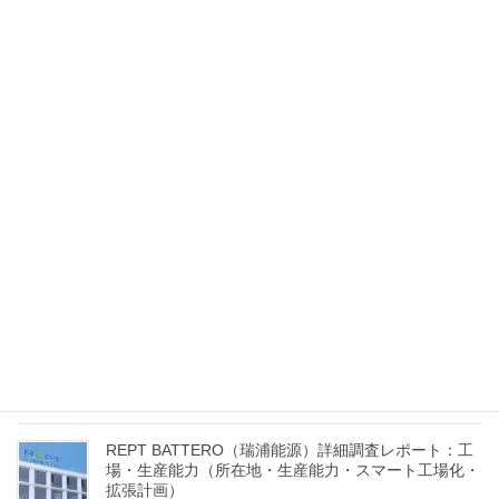
最近の投稿
REPT BATTERO（瑞浦能源）詳細調査レポート：海
外進出・提携（海外拠点、提携企業、グローバル販売
網、顧客分布）
2025年7月30日
REPT BATTERO（瑞浦能源）詳細調査レポート：経
営陣（創業者・CEO経歴、幹部陣の役割、経営戦略・
国際展開方針）
2025年7月26日
REPT BATTERO（瑞浦能源）詳細調査レポート：工
場・生産能力（所在地・生産能力・スマート工場化・
拡張計画）