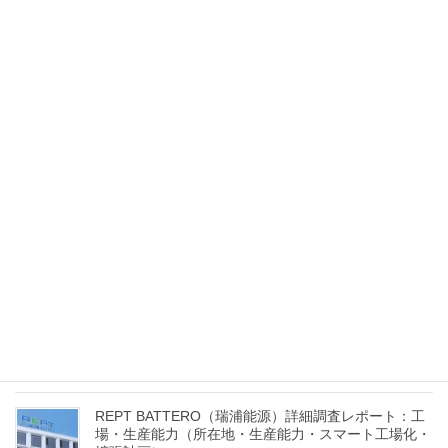
最近の投稿
REPT BATTERO（瑞浦能源）詳細調査レポート：海
外進出・提携（海外拠点、提携企業、グローバル販売
網、顧客分布）
2025年7月30日
REPT BATTERO（瑞浦能源）詳細調査レポート：経
営陣（創業者・CEO経歴、幹部陣の役割、経営戦略・
国際展開方針）
2025年7月26日
REPT BATTERO（瑞浦能源）詳細調査レポート：工
場・生産能力（所在地・生産能力・スマート工場化・